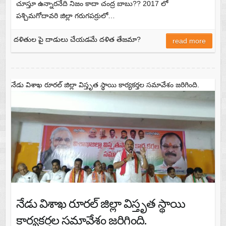
చూస్తూ ఉన్నారనేది నిజం కాదా చంద్ర బాబు?? 2017 లో
పశ్చిమగోదావరి జిల్లా గరుగపర్రులో…
దళితుల పై దాడులు చేయడమే దళిత తేజమా?
read more
నేడు విశాఖ రూరల్ జిల్లా విస్తృత స్థాయి కార్యకర్తల సమావేశం జరిగింది.
నేడు విశాఖ రూరల్ జిల్లా విస్తృత స్థాయి
కార్యకర్తల సమావేశం జరిగింది.