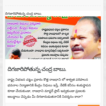
దిగజారిపోతున్న చంద్ర బాబు.
దిగజారిపోతున్న చంద్ర బాబు.
రాష్ట్ర విభజన చట్టం ప్రకారం కొత్త రాజధాని లో శాశ్వత పరిపాలన
భవనాల నిర్మాణానికి కేంద్రం నిధులు ఇస్తే, నేటికీ కనీసం శంకుస్థాపన
కూడా చేయకుండా, రాజధాని మాస్టర్ ప్లాన్ ఇవ్వకుండా ప్రజలకు
అబద్ధాలు చెప్పడం మీ దిగజారుడుతనానికి నిదర్శనం కాదా?