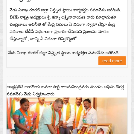
నేడు విశాఖ రూరల్ జిల్లా విస్తృత స్థాయి కార్యకర్తల సమావేశం జరిగింది.
బీజేపీ రాష్ట్ర అధ్యక్షులు శ్రీ. కన్నా లక్ష్మీనారాయణ గారు మాట్లాడుతూ
చంద్రబాబు అవినీతి తో కేంద్ర నిధులు ఏ విధంగా స్వాహా చేస్తూ కేంద్ర
పథకాలు టీడీపీ పథకాలుగా ప్రచారం చేసుకుని ప్రజలను మోసం
చేస్తున్నారో , దాన్ని ఏ విధంగా తిప్పికొట్టలో…
నేడు విశాఖ రూరల్ జిల్లా విస్తృత స్థాయి కార్యకర్తల సమావేశం జరిగింది.
read more
ఆంధ్రప్రదేశ్ భారతీయ జనతా పార్టీ రాజమహేంద్రవరం మండల ఆఫీసు బేరర్ల
సమావేశం నేడు నిర్వహించారు.