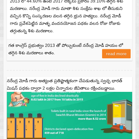
2013 లో 44.60% ఉంటే 2017 లెక్కలు ప్రకారం 39.10% తగ్గిన శిశు
మరణాలు. నరేంద్ర మోడీ గారు మాతా శిశు సంక్షేమ శాఖ లో తీసుకుని
వచ్చిన కొన్ని సంస్కరణల వలన తగ్గిన భ్రున హత్యలు. నరేంద్ర మోడీ
గారు ప్రవేశపెట్టిన మాతృ వందనయోజన పథకం వలన రోజు రోజుకు
తగ్గుతున్న శిశు మరణాలు.
గత కాంగ్రెస్ ప్రభుత్వం 2013 తో పోల్చుకుంటే నరేంద్ర మోడీ హయం లో
తగ్గిన శిశు మరణాలు శాతం.
read more
నరేంద్ర మోడీ గారు అత్యంత ప్రతిష్టాత్మకంగా చేపడుతున్న స్వచ్ఛ భారత్
మిషన్ పథకం ద్వారా 2 లక్షల చిన్నారుల జీవితాలు రక్షించబడ్డాయి.