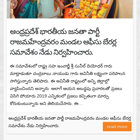
ఆంధ్రప్రదేశ్ భారతీయ జనతా పార్టీ
రాజమహేంద్రవరం మండల ఆఫీసు బేరర్ల
సమావేశం నేడు నిర్వహించారు.
ఈ సమావేశంలో రాష్ట్ర సహ ఇంచార్జీ శ్రీ సునీల్ దియోధర్ గారు
మాట్లాడుతూ చంద్రబాబు నాయుడు గారు అవినీతి లక్ష్యంగా పరిపాలన
సాగిస్తున్నారు తెలిపారు. ఈ అవినీతి రాష్ట్రంలో అన్ని జిల్లాల్లో
వ్యాపించిందని అన్నారు. అలాగే ఆయన అబద్ధపు ప్రచారలతో ప్రజలు
విసిగి పోయారు.2019 ఎన్నికలలో ప్రజలు కచ్చితంగా మార్పు
కోరుకుంటున్నారు అని తెలియచేసారు. ఈ…
ఆంధ్రప్రదేశ్ భారతీయ జనతా పార్టీ రాజమహేంద్రవరం మండల ఆఫీసు బేరర్ల
సమావేశం నేడు నిర్వహించారు.
read more