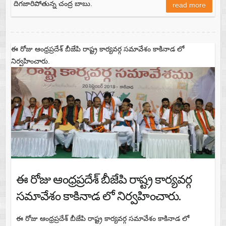
దిగజారిపోతున్న చంద్ర బాబు.
read more
ఈ రోజు ఆంధ్రప్రదేశ్ బీజేపి రాష్ట్ర కార్యవర్గ సమావేశం కాకినాడ లో
నిర్వహించారు.
ఈ రోజు ఆంధ్రప్రదేశ్ బీజేపి రాష్ట్ర కార్యవర్గ
సమావేశం కాకినాడ లో నిర్వహించారు.
ఈ రోజు ఆంధ్రప్రదేశ్ బీజేపి రాష్ట్ర కార్యవర్గ సమావేశం కాకినాడ లో