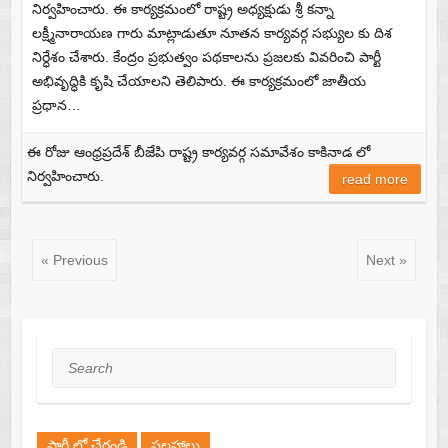
నిర్వహించారు. ఈ కార్యక్రమంలో రాష్ట్ర అధ్యక్షుడు శ్రీ కన్నా
లక్ష్మీనారాయణ గారు మాట్లాడుతూ నూతన కార్యవర్గ సభ్యుల కు దిశ
నిర్ధేశం చేశారు. కేంద్రం ప్రభుత్వం పథకాలను ప్రజలకు వివరించి పార్టీ
అభివృద్ధికి కృషి చేయాలని తెలిపారు. ఈ కార్యక్రమంలో జాతీయ
ప్రధాన…
ఈ రోజు ఆంధ్రప్రదేశ్ బీజేపి రాష్ట్ర కార్యవర్గ సమావేశం కాకినాడ లో
నిర్వహించారు.
read more
« Previous
Next »
Search
పార్టీ లో చేరండి
సలహాలు