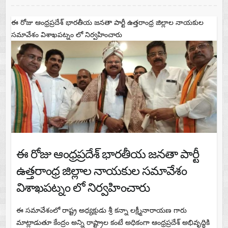
ఈ రోజు ఆంధ్రప్రదేశ్ భారతీయ జనతా పార్టీ ఉత్తరాంధ్ర జిల్లాల నాయకుల
సమావేశం విశాఖపట్నం లో నిర్వహించారు
ఈ రోజు ఆంధ్రప్రదేశ్ భారతీయ జనతా పార్టీ
ఉత్తరాంధ్ర జిల్లాల నాయకుల సమావేశం
విశాఖపట్నం లో నిర్వహించారు
ఈ సమావేశంలో రాష్ట్ర అధ్యక్షుడు శ్రీ కన్నా లక్ష్మీనారాయణ గారు
మాట్లాడుతూ కేంద్రం అన్ని రాష్ట్రాల కంటే అధికంగా ఆంధ్రప్రదేశ్ అభివృద్ధికి