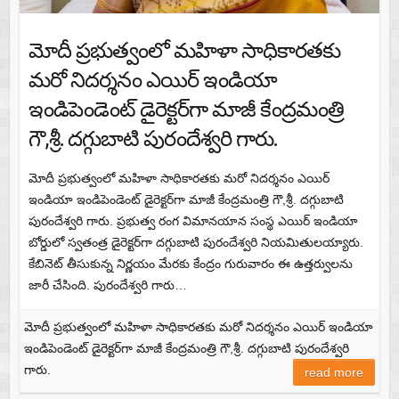
మోదీ ప్రభుత్వంలో మహిళా సాధికారతకు
మరో నిదర్శనం ఎయిర్‌ ఇండియా
ఇండిపెండెంట్ డైరెక్టర్‌గా మాజీ కేంద్రమంత్రి
గౌ,శ్రీ. దగ్గుబాటి పురందేశ్వరి గారు.
మోదీ ప్రభుత్వంలో మహిళా సాధికారతకు మరో నిదర్శనం ఎయిర్‌
ఇండియా ఇండిపెండెంట్ డైరెక్టర్‌గా మాజీ కేంద్రమంత్రి గౌ,శ్రీ. దగ్గుబాటి
పురందేశ్వరి గారు. ప్రభుత్వ రంగ విమానయాన సంస్థ ఎయిర్‌ ఇండియా
బోర్డులో స్వతంత్ర డైరెక్టర్‌గా దగ్గుబాటి పురందేశ్వరి నియమితులయ్యారు.
కేబినెట్‌ తీసుకున్న నిర్ణయం మేరకు కేంద్రం గురువారం ఈ ఉత్తర్వులను
జారీ చేసింది. పురందేశ్వరి గారు…
మోదీ ప్రభుత్వంలో మహిళా సాధికారతకు మరో నిదర్శనం ఎయిర్‌ ఇండియా
ఇండిపెండెంట్ డైరెక్టర్‌గా మాజీ కేంద్రమంత్రి గౌ,శ్రీ. దగ్గుబాటి పురందేశ్వరి
గారు.
read more