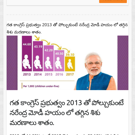
గత కాంగ్రెస్ ప్రభుత్వం 2013 తో పోల్చుకుంటే నరేంద్ర మోడీ హయం లో తగ్గిన
శిశు మరణాలు శాతం.
గత కాంగ్రెస్ ప్రభుత్వం 2013 తో పోల్చుకుంటే
నరేంద్ర మోడీ హయం లో తగ్గిన శిశు
మరణాలు శాతం.