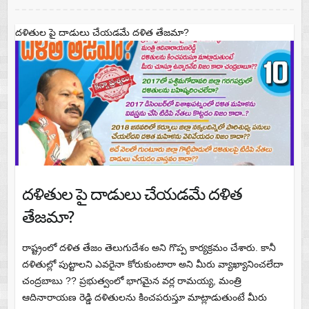
దళితుల పై దాడులు చేయడమే దళిత తేజమా?
దళితుల పై దాడులు చేయడమే దళిత
తేజమా?
రాష్ట్రంలో దళిత తేజం తెలుగుదేశం అని గొప్ప కార్యక్రమం చేశారు. కానీ
దళితుల్లో పుట్టాలని ఎవరైనా కోరుకుంటారా అని మీరు వ్యాఖ్యానించలేదా
చంద్రబాబు ?? ప్రభుత్వంలో భాగమైన వర్ల రామయ్య, మంత్రి
ఆదినారాయణ రెడ్డి దళితులను కించపరుస్తూ మాట్లాడుతుంటే మీరు