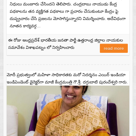
నిధులు మంజూరు చేసిందని తెలిపారు. చంద్రబాబు నాయుడు కేంద్ర
పథకాలను తన వ్యక్తిగత పథకాలు గా ప్రచారం చేసుకుంటూ కేంద్రం పై
దుష్ప్రచారం చేసి ప్రజలను మోసాగిస్తున్నారని విమర్శించారు. అదేవిధంగా
నూతన కార్యవర్గ…
ఈ రోజు ఆంధ్రప్రదేశ్ భారతీయ జనతా పార్టీ ఉత్తరాంధ్ర జిల్లాల నాయకుల
సమావేశం విశాఖపట్నం లో నిర్వహించారు
read more
మోదీ ప్రభుత్వంలో మహిళా సాధికారతకు మరో నిదర్శనం ఎయిర్‌ ఇండియా
ఇండిపెండెంట్ డైరెక్టర్‌గా మాజీ కేంద్రమంత్రి గౌ,శ్రీ. దగ్గుబాటి పురందేశ్వరి గారు.