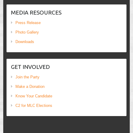
MEDIA RESOURCES
Press Release
Photo Gallery
Downloads
GET INVOLVED
Join the Party
Make a Donation
Know Your Candidate
C2 for MLC Elections